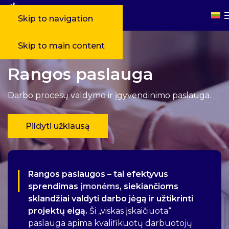
Skip to navigation
Skip to main content
Rangos paslauga
Darbo procesų valdymo ir įgyvendinimo paslauga.
Pildyti užklausą
Rangos paslaugos – tai efektyvus
sprendimas
įmonėms
, siekiančioms
sklandžiai valdyti darbo jėgą ir užtikrinti
projektų eigą.
Ši „viskas įskaičiuota“
paslauga apima kvalifikuotų darbuotojų