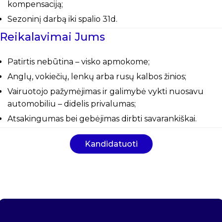
kompensaciją;
Sezoninį darbą iki spalio 31d.
Reikalavimai Jums
Patirtis nebūtina – visko apmokome;
Anglų, vokiečių, lenkų arba rusų kalbos žinios;
Vairuotojo pažymėjimas ir galimybė vykti nuosavu
automobiliu – didelis privalumas;
Atsakingumas bei gebėjimas dirbti savarankiškai.
Kandidatuoti