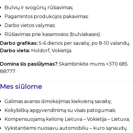
Bulvių ir svogūnų rūšiavimas;
Pagamintos produkcijos pakavimas;
Darbo vietos valymas;
Rūšiavimas prie kasamosios (bulviakasės).
Darbo grafikas:
5-6 dienos per savaitę, po 8-10 valandų
Darbo vieta:
Holdorf, Vokietija.
Domina šis pasiūlymas?
Skambinkite mums
+37
0
685
88777
Mes siūlome
Galimas avanso išmokėjimas kiekvieną savaitę;
Kokybišką apgyvendinimą su visais patogumais;
Kompensuojamą kelionę Lietuva – Vokietija – Lietuva;
Vykstantiems nuosavu automobiliu – kuro sąnaudų