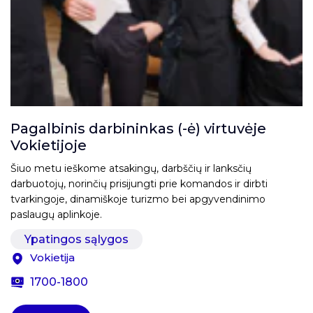
Pagalbinis darbininkas (-ė) virtuvėje
Vokietijoje
Šiuo metu ieškome atsakingų, darbščių ir lanksčių
darbuotojų, norinčių prisijungti prie komandos ir dirbti
tvarkingoje, dinamiškoje turizmo bei apgyvendinimo
paslaugų aplinkoje.
Ypatingos sąlygos
Vokietija
1700-1800