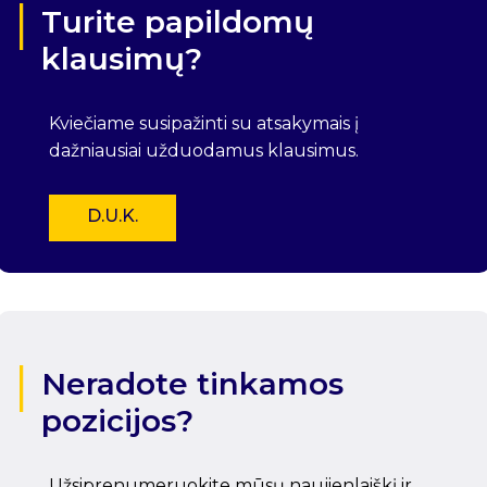
Turite papildomų
klausimų?
Kviečiame susipažinti su atsakymais į
dažniausiai užduodamus klausimus.
D.U.K.
Neradote tinkamos
pozicijos?
Užsiprenumeruokite mūsų naujienlaiškį ir