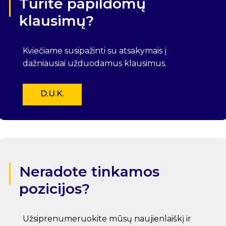
Turite papildomų
klausimų?
Kviečiame susipažinti su atsakymais į
dažniausiai užduodamus klausimus.
D.U.K.
Neradote tinkamos
pozicijos?
Užsiprenumeruokite mūsų naujienlaiškį ir