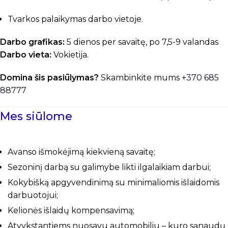
Tvarkos palaikymas darbo vietoje.
Darbo grafikas:
5 dienos per savaitę, po 7,5-9 valandas
Darbo vieta:
Vokietija.
Domina šis pasiūlymas?
Skambinkite mums
+37
0
685
88777
Mes siūlome
Avanso išmokėjimą kiekvieną savaitę;
Sezoninį darbą su galimybe likti ilgalaikiam darbui;
Kokybišką apgyvendinimą su minimaliomis išlaidomis
darbuotojui;
Kelionės išlaidų kompensavimą;
Atvykstantiems nuosavu automobiliu – kuro sąnaudų