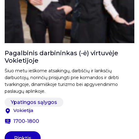
Pagalbinis darbininkas (-ė) virtuvėje
Vokietijoje
Šiuo metu ieškome atsakingų, darbščių ir lanksčių
darbuotojų, norinčių prisijungti prie komandos ir dirbti
tvarkingoje, dinamiškoje turizmo bei apgyvendinimo
paslaugų aplinkoje.
Ypatingos sąlygos
Vokietija
1700-1800
Rinktis