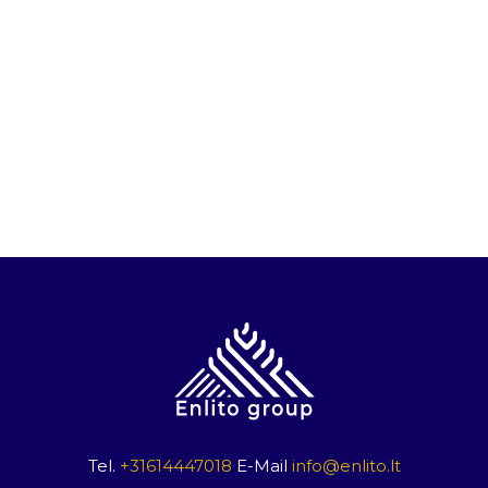
Tel.
+31614447018
E-Mail
info@enlito.lt