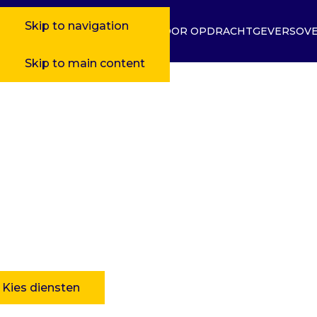
Skip to navigation
VOOR OPDRACHTGEVERS
OVE
Skip to main content
oor opdrachtgever
xibele personeelsbeheer oplossingen voor uw bedrijf.
Kies diensten