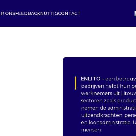
R ONS
FEEDBACK
NUTTIG
CONTACT
ENLITO
– een betrou
s
bedrijven helpt hun p
werknemers uit Litouw
sectoren zoals product
nemen de administrati
uitzendkrachten, perso
en loonadministratie. U
mensen.