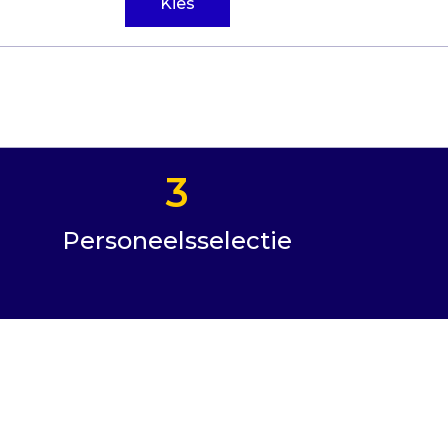
Kies
3
Personeelsselectie