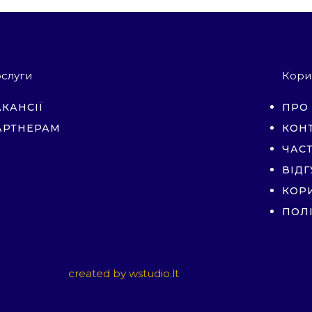
слуги
Кори
КАНСІЇ
ПРО
АРТНЕРАМ
КОН
ЧАС
ВІД
КОР
ПОЛ
created by
wstudio.lt