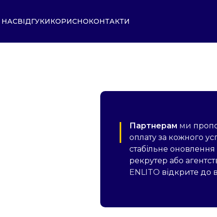
 НАС
ВІДГУКИ
КОРИСНО
КОНТАКТИ
Партнерам
ми
пропо
оплату за кожного ус
стабільне оновлення 
рекрутер або агентст
ENLITO
відкрите до в