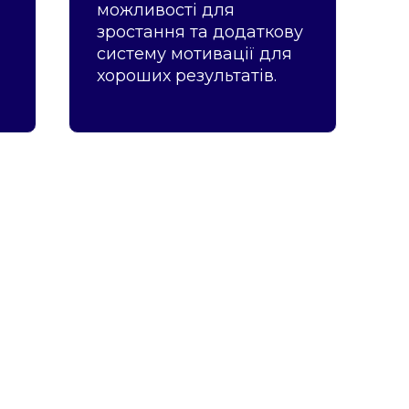
можливості для
зростання та додаткову
систему мотивації для
хороших результатів.