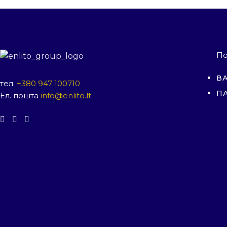
По
ВА
тел.
+380 947 100710
П
Ел. пошта
info@enlito.lt