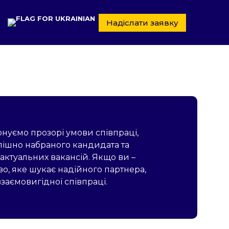
Надіслати заявку
нуємо прозорі умови співпраці,
пішно набраного кандидата та
актуальних вакансій. Якщо ви –
во, яке шукає надійного партнера,
заємовигідної співпраці.