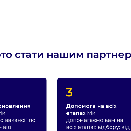
рто стати нашим партне
3
 оновлення
Допомога на всіх
Ми
етапах
Ми
 вакансії по
допомагаємо вам на
– від
всіх етапах відбору: від