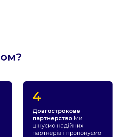
ром?
4
Довгострокове
партнерство
Ми
цінуємо надійних
партнерів і пропонуємо