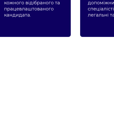
кожного відібраного та
допоміжних
працевлаштованого
спеціалісті
кандидата.
легальні т