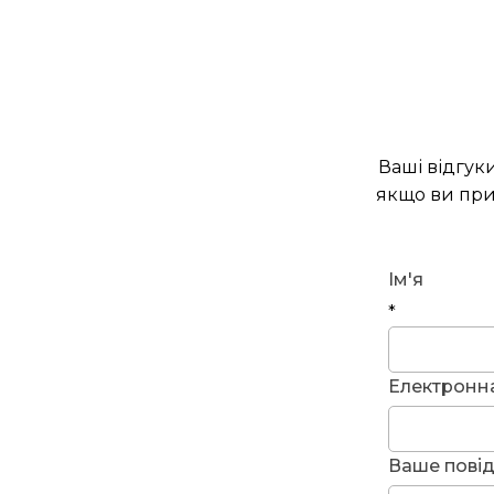
Ваші відгук
якщо ви при
Ім'я
*
Електронн
Ваше пові