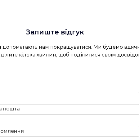
Залиште відгук
и допомагають нам покращуватися. Ми будемо вдячн
ділите кілька хвилин, щоб поділитися своїм досвідо
а пошта
домлення