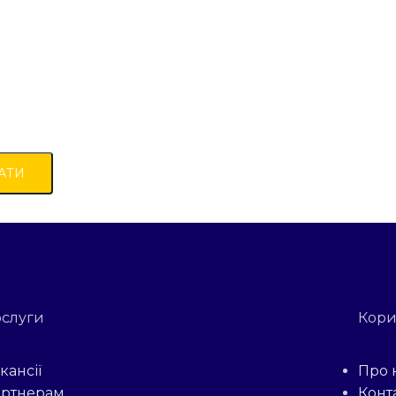
слуги
Кори
кансії
Про 
ртнерам
Конт