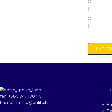
По
тел.
+380 947 100710
Ел. пошта
info@enlito.lt
Ва
Па