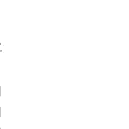
і,
м.