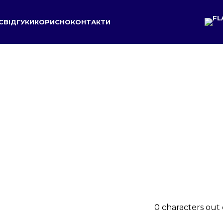
С
ВІДГУКИ
КОРИСНО
КОНТАКТИ
Відгуки клієнтів
0 characters out