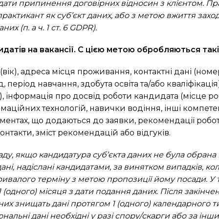
з дати припинення договірних відносин з клієнтом. П
рактикант як суб’єкт даних, або з метою вжиття захо
них (п. а ч. 1 ст. 6 GDPR).
датів на вакансії. С цією метою обробляються такі 
 (вік), адреса місця проживання, контактні дані (ном
 період навчання, здобута освіта та/або кваліфікаці
), інформація про досвід роботи кандидата (місце роб
маційних технологій, навички водіння, інші компетенц
ентах, що додаються до заявки, рекомендації роботод
нтакти, зміст рекомендацій або відгуків.
аду, якщо кандидатура суб’єкта даних не була обрана 
ані, надіслані кандидатами, за винятком випадків, к
валого терміну з метою пропозиції йому посади. У т
(одного) місяця з дати подання даних. Після закінче
них знищать дані протягом 1 (одного) календарного 
альні дані необхідні у разі спору/скарги або за інш