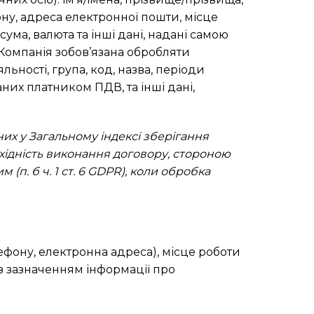
у, адреса електронної пошти, місце
сума, валюта та інші дані, надані самою
 Компанія зобов’язана обробляти
льності, група, код, назва, періоди
даних платником ПДВ, та інші дані,
них у Загальному індексі зберігання
хідність виконання договору, стороною
 (п. б ч. 1 ст. 6 GDPR), коли обробка
лефону, електронна адреса), місце роботи
із зазначенням інформації про