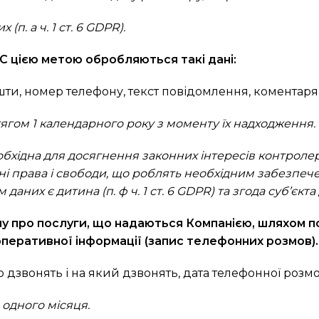
п. а ч. 1 ст. 6 GDPR).
 С цією метою обробляються такі дані:
ошти, номер телефону, текст повідомлення, коментаря,
отягом 1 календарного року з моменту їх надходження.
бхідна для досягнення законних інтересів контролер
овні права і свободи, що роблять необхідним забезпе
х є дитина (п. ф ч. 1 ст. 6 GDPR) та згода суб’єкта дан
ну про послуги, що надаються Компанією, шляхом п
оперативної інформації (запис телефонних розмов).
о дзвонять і на який дзвонять, дата телефонної розм
одного місяця.