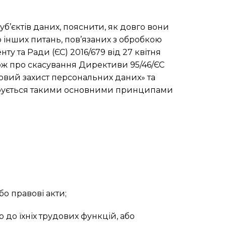
уб’єктів даних, пояснити, як довго вони
бо інших питань, пов’язаних з обробкою
 та Ради (ЄС) 2016/679 від 27 квітня
акож про скасування Директиви 95/46/ЄС
вовий захист персональних даних» та
керується такими основними принципами
бо правові акти;
 до їхніх трудових функцій, або