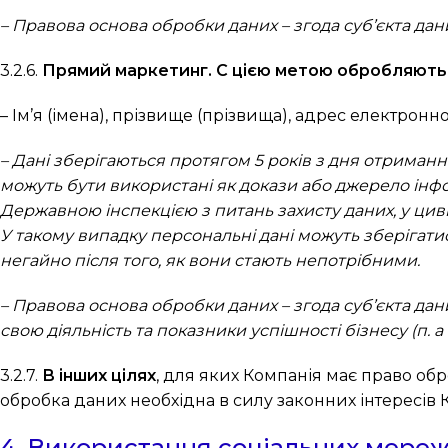
– Правова основа обробки даних – згода суб’єкта даних (
3.2.6.
Прямий маркетинг. С цією метою обробляються
– Ім’я (імена), прізвище (прізвища), адрес електронн
– Дані зберігаються протягом 5 років з дня отрима
можуть бути використані як докази або джерело інф
Державною інспекцією з питань захисту даних, у циві
У такому випадку персональні дані можуть зберігати
негайно після того, як вони стають непотрібними.
– Правова основа обробки даних – згода суб’єкта даних
свою діяльність та показники успішності бізнесу (п. a ч
3.2.7.
В інших цілях
, для яких Компанія має право обр
обробка даних необхідна в силу законних інтересів К
4. Використання соціальних мере