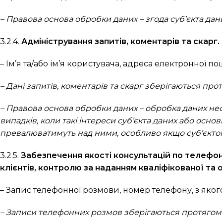
– Правова основа обробки даних – згода суб’єкта даних (
3.2.4.
Адміністрування запитів, коментарів та скарг.
– Ім’я та/або ім’я користувача, адреса електронної п
– Дані запитів, коментарів та скарг зберігаються пр
– Правова основа обробки даних – обробка даних нео
випадків, коли такі інтереси суб’єкта даних або осн
превалюватимуть над ними, особливо якщо суб’єктом дани
3.2.5.
Забезпечення якості консультацій по телефо
клієнтів, контролю за наданням кваліфікованої та 
– Запис телефонної розмови, номер телефону, з яког
– Записи телефонних розмов зберігаються протягом 