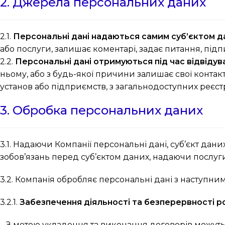
2. Джерела персональних даних
2.1.
Персональні дані надаються самим суб’єктом д
або послуги, залишає коментарі, задає питання, під
2.2.
Персональні дані отримуються під час відвідув
ньому, або з будь-якої причини залишає свої контактн
установ або підприємств, з загальнодоступних реєстр
3. Обробка персональних даних
3.1. Надаючи Компанії персональні дані, суб’єкт дан
зобов’язань перед суб’єктом даних, надаючи послуги, 
3.2. Компанія обробляє персональні дані з наступни
3.2.1.
Забезпечення діяльності та безперервності ро
– З метою укладення та виконання договорів можуть 