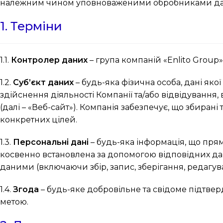
належним чином уповноваженими обробниками да
1. Терміни
1.1.
Контролер даних
– група компаній «Enlito Group» (
1.2.
Суб’єкт даних
– будь-яка фізична особа, дані якої
здійснення діяльності Компанії та/або відвідування,
(далі – «Веб-сайт»). Компанія забезпечує, що збира
конкретних цілей.
1.3.
Персональні дані
– будь-яка інформація, що прям
косвенно встановлена за допомогою відповідних да
даними (включаючи збір, запис, зберігання, редагува
1.4.
Згода
– будь-яке добровільне та свідоме підтве
метою.