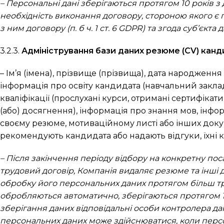
– Персональні дані зберігаються протягом 10 років 
необхідність виконання договору, стороною якого є п
з ним договору (п. б ч. 1 ст. 6 GDPR) та згода суб’єкта да
3.2.3.
Адміністрування бази даних резюме (CV) канди
– Ім’я (імена), прізвище (прізвища), дата народження
інформація про освіту кандидата (навчальний заклад,
кваліфікації (прослухані курси, отримані сертифікати
(або) досягнення), інформація про знання мов, інфор
своєму резюме, мотиваційному листі або інших докум
рекомендують кандидата або надають відгуки, їхні ко
– Після закінчення періоду відбору на конкретну пос
трудовий договір, Компанія видаляє резюме та інші д
обробку його персональних даних протягом більш три
обробляються автоматично, зберігаються протягом 1 
зберігання даних відповідальні особи контролера да
персональних даних може здійснюватися, коли персон