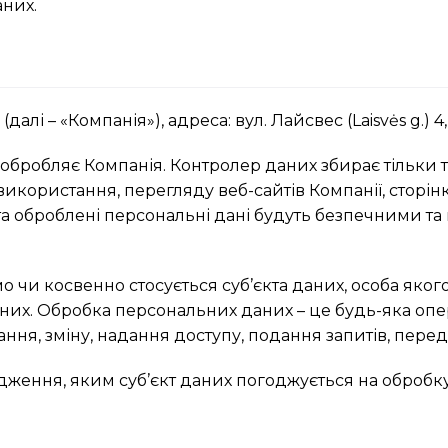
них.
далі – «Компанія»), адреса: вул. Лайсвес (Laisvės g.) 4
 обробляє Компанія. Контролер даних збирає тільки ті 
 використання, перегляду веб-сайтів Компанії, сторін
ні та оброблені персональні дані будуть безпечними 
о чи косвенно стосується суб’єкта даних, особа яко
них. Обробка персональних даних – це будь-яка опе
ння, зміну, надання доступу, подання запитів, перед
рдження, яким суб’єкт даних погоджується на обробк