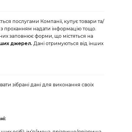
ться послугами Компанії, купує товари та/
ї з проханням надати інформацію тощо.
них заповнює форми, що містяться на
нших джерел.
Дані отримуються від інших
вати зібрані дані для виконання своїх
ні:
их осіб): ім’я/імена, прізвище/прізвища,