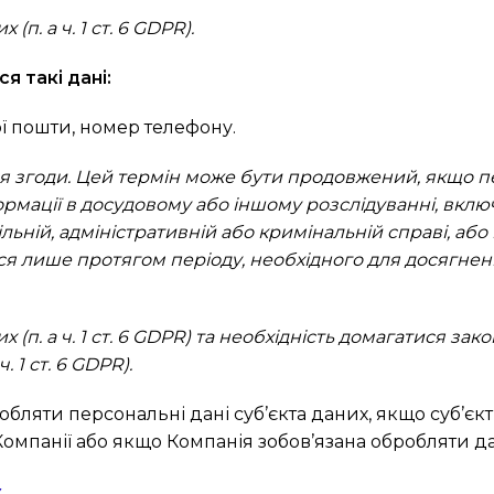
п. а ч. 1 ст. 6 GDPR).
 такі дані:
ої пошти, номер телефону.
ння згоди. Цей термін може бути продовжений, якщо 
ормації в досудовому або іншому розслідуванні, вкл
льній, адміністративній або кримінальній справі, аб
ся лише протягом періоду, необхідного для досягнен
 (п. а ч. 1 ст. 6 GDPR) та необхідність домагатися за
. 1 ст. 6 GDPR).
обляти персональні дані суб’єкта даних, якщо суб’єк
омпанії або якщо Компанія зобов’язана обробляти дан
ж