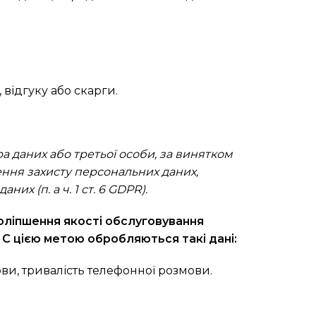
 відгуку або скарги.
а даних або третьої особи, за винятком
чення захисту персональних даних,
их (п. а ч. 1 ст. 6 GDPR).
оліпшення якості обслуговування
 С цією метою обробляються такі дані:
ови, тривалість телефонної розмови.