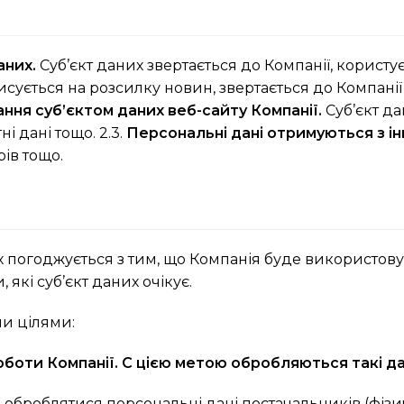
аних.
Суб’єкт даних звертається до Компанії, користує
писується на розсилку новин, звертається до Компані
ання суб’єктом даних веб-сайту Компанії.
Суб’єкт да
і дані тощо. 2.3.
Персональні дані отримуються з і
ів тощо.
их погоджується з тим, що Компанія буде використову
які суб’єкт даних очікує.
ми цілями:
боти Компанії. С цією метою обробляються такі да
оброблятися персональні дані постачальників (фізичн