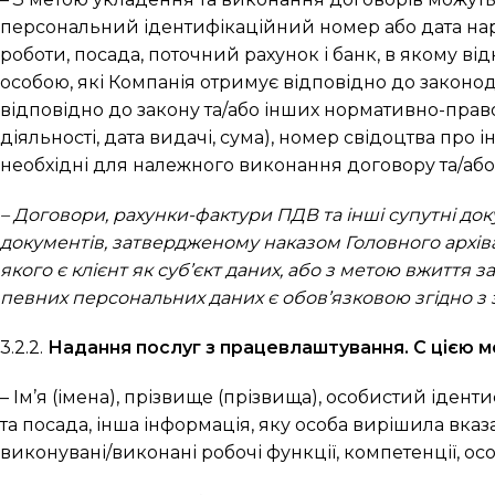
персональний ідентифікаційний номер або дата нар
роботи, посада, поточний рахунок і банк, в якому відк
особою, які Компанія отримує відповідно до законода
відповідно до закону та/або інших нормативно-правови
діяльності, дата видачі, сума), номер свідоцтва про і
необхідні для належного виконання договору та/або
– Договори, рахунки-фактури ПДВ та інші супутні док
документів, затвердженому наказом Головного архіва
якого є клієнт як суб’єкт даних, або з метою вжиття з
певних персональних даних є обов’язковою згідно з зак
3.2.2.
Надання послуг з працевлаштування. С цією м
– Ім’я (імена), прізвище (прізвища), особистий іден
та посада, інша інформація, яку особа вирішила вка
виконувані/виконані робочі функції, компетенції, особ