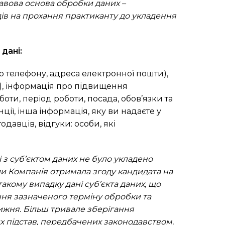
равова основа обробки даних –
дів на прохання практиканту до укладення
дані:
ер телефону, адреса електронної пошти),
я), інформація про підвищення
оти, період роботи, посада, обов’язки та
ії, інша інформація, яку ви надаєте у
авців, відгуки: особи, які
і з суб’єктом даних не було укладено
оли Компанія отримала згоду кандидата на
акому випадку дані суб’єкта даних, що
ння зазначеного терміну обробки та
тижня. Більш тривале зберігання
их підстав, передбачених законодавством.