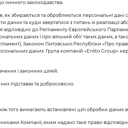
до чинного законодавства.
е, як збираються та обробляються персональні дані с
ти даних та куди звертатися з питань їх реалізації а
 відповідно до Регламенту Європейського Парламенту
сональних даних і про вільний обіг таких даних, а т
Регламент), Законом Литовської Республіки «Про пра
рсональних даних. Група компаній «Enlito Group» 
ачених і законних цілей;
их підставах та добросовісно;
 ніж того вимагають встановлені цілі обробки даних а
никами Компанії, яким надано таке право відповідно