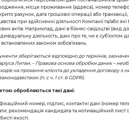
одження, місце проживання (адреса), номер телефон
рито рахунок, дата грошової операції або транзакції, 
вства при здійсненні діяльності Компанії та/або які
х актів. Наприклад, дані в бізнес-свідоцтві (вид дія
ндивідуальну діяльність, дані про те, чи є суб’єктом 
 встановлених законом зобов’язань.
ументи зберігаються відповідно до термінів, зазначе
ріуса Литви.
– Правова основа обробки даних – необ
аходів на прохання клієнта до укладення договору з ним
онодавством (п. с ч. 1 ст. 6 GDPR).
етою обробляються такі дані:
тифікаційний номер, підпис, контактні дані (номер те
зати; рекомендація кандидата та мотиваційний лист 
исті якості.