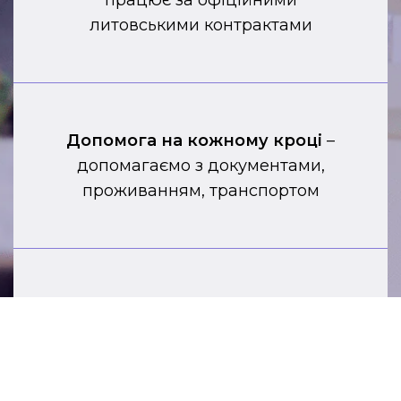
працює за офіційними
литовськими контрактами
Допомога на кожному кроці
–
допомагаємо з документами,
проживанням, транспортом
Жодного мовного бар’єру
– ми
пропонуємо роботу без знання
литовської чи англійської