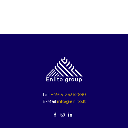
Tel.
+4915126362680
E-Mail
info@enlito.lt