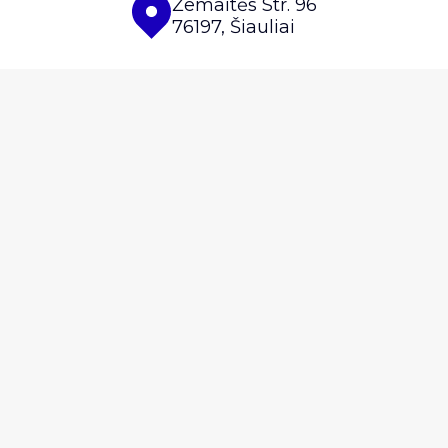
Žemaitės Str. 96
76197, Šiauliai