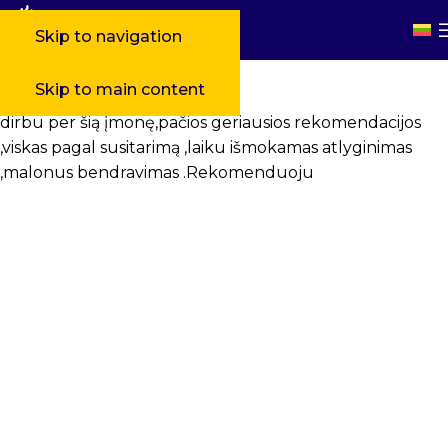
Skip to navigation
Skip to main content
dirbu per šią įmonę,pačios geriausios rekomendacijos
,viskas pagal susitarimą ,laiku išmokamas atlyginimas
,malonus bendravimas .Rekomenduoju