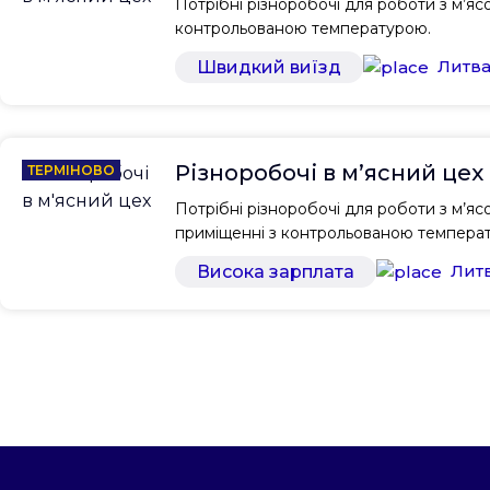
Потрібні різноробочі для роботи з м’яс
контрольованою температурою.
Литв
Швидкий виїзд
Різноробочі в м’ясний цех
ТЕРМІНОВО
Потрібні різноробочі для роботи з м’я
приміщенні з контрольованою темпера
Лит
Висока зарплата