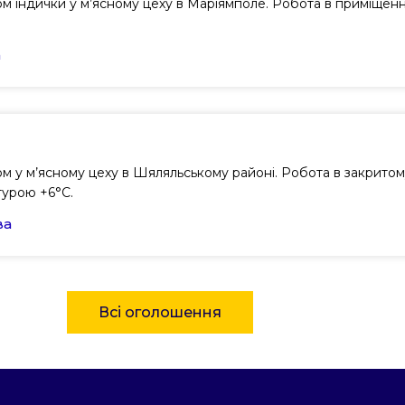
ом індички у м’ясному цеху в Маріямполе. Робота в приміщенн
а
сом у м’ясному цеху в Шяляльському районі. Робота в закрито
турою +6°C.
ва
Всі оголошення