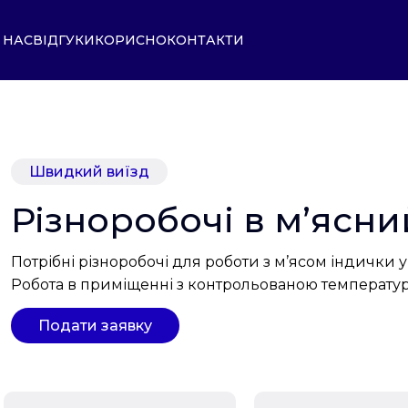
 НАС
ВІДГУКИ
КОРИСНО
КОНТАКТИ
Швидкий виїзд
Різноробочі в м’ясни
Потрібні різноробочі для роботи з м’ясом індички 
Робота в приміщенні з контрольованою температу
Подати заявку