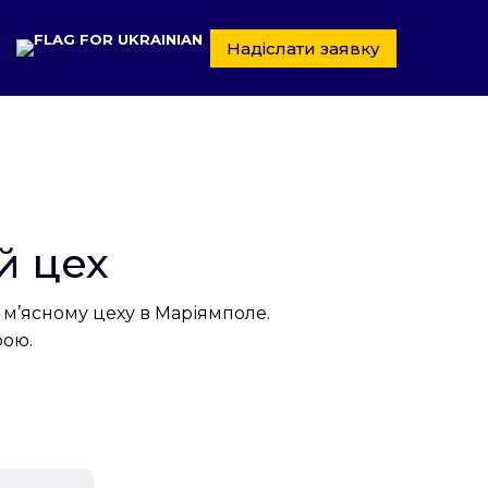
Надіслати заявку
й цех
у м’ясному цеху в Маріямполе.
рою.