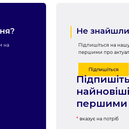
ння?
Не знайшли
и на
Підпишіться на нашу
першими про актуаль
Підпишіться
Підпишіть
найновіші
першими
*
вказує на потріб