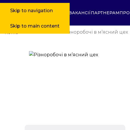
Skip to navigation
ВАКАНСІЇ
ПАРТНЕРАМ
ПРО
Skip to main content
»
Pобота в Литві
»
Різноробочі в м’ясний цех